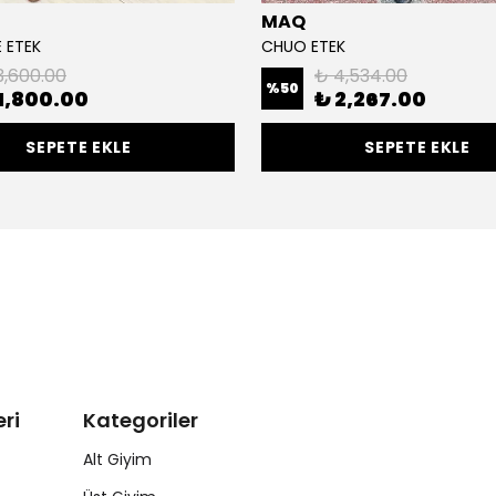
MAQ
E ETEK
CHUO ETEK
3,600.00
₺ 4,534.00
%
50
1,800.00
₺ 2,267.00
SEPETE EKLE
SEPETE EKLE
ri
Kategoriler
Alt Giyim