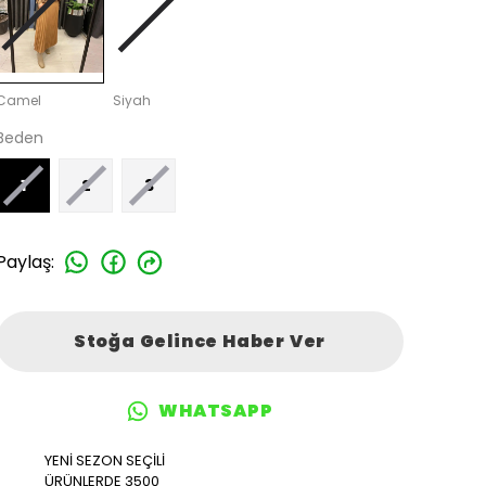
Camel
Siyah
Beden
1
2
3
Paylaş
:
Stoğa Gelince Haber Ver
WHATSAPP
YENİ SEZON SEÇİLİ
ÜRÜNLERDE 3500