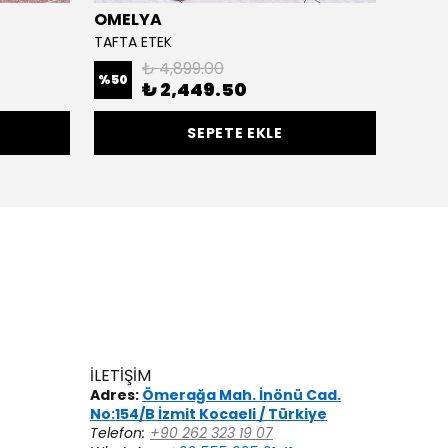
OMELYA
Cloc
TAFTA ETEK
TRİL ET
₺ 4,899.00
%
50
₺ 2,449.50
₺ 3,
SEPETE EKLE
İLETİŞİM
Adres:
Ömerağa Mah. İnönü Cad.
No:154/B İzmit Kocaeli / Türkiye
Telefon:
+90 262 323 19 07