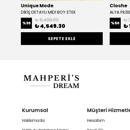
Unique Mode
Cloche
DİKİŞ DETAYLI MİDİ BOY ETEK
ALYA PİLİS
₺ 6,499.00
₺ 
%
30
%
50
₺ 4,549.30
₺ 
SEPETE EKLE
Kurumsal
Müşteri Hizmetle
Hakkımızda
Hesabım