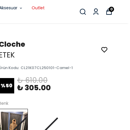
Aksesuar
Outlet
0
Cloche
ETEK
Ürün Kodu
:
CL21K07CL250101-Camel-1
₺ 610.00
%
50
₺ 305.00
Renk