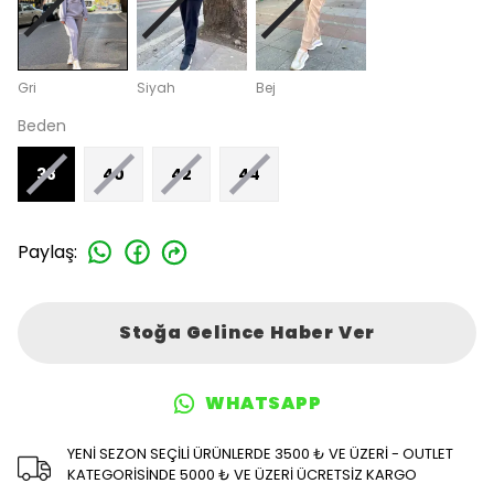
Gri
Siyah
Bej
Beden
38
40
42
44
Paylaş
:
Stoğa Gelince Haber Ver
WHATSAPP
YENİ SEZON SEÇİLİ ÜRÜNLERDE 3500 ₺ VE ÜZERİ - OUTLET
KATEGORİSİNDE 5000 ₺ VE ÜZERİ ÜCRETSİZ KARGO