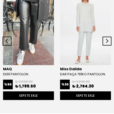
MAQ
Miss Dalida
DERİ PANTOLON
DAR PAÇA TRİKO PANTOLON
₺ 3,599.00
₺ 3,949.00
%
50
%
30
₺ 1,799.50
₺ 2,764.30
SEPETE EKLE
SEPETE EKLE