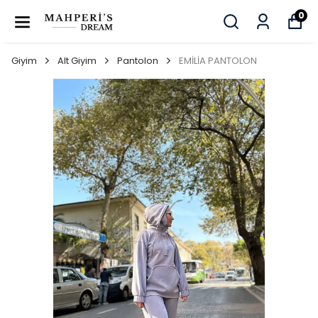
0
Giyim
Alt Giyim
Pantolon
EMİLİA PANTOLON