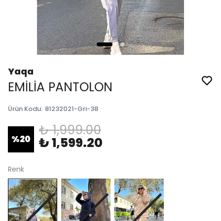
Yaqa
EMİLİA PANTOLON
Ürün Kodu
:
81232021-Gri-38
₺ 1,999.00
%
20
₺ 1,599.20
Renk