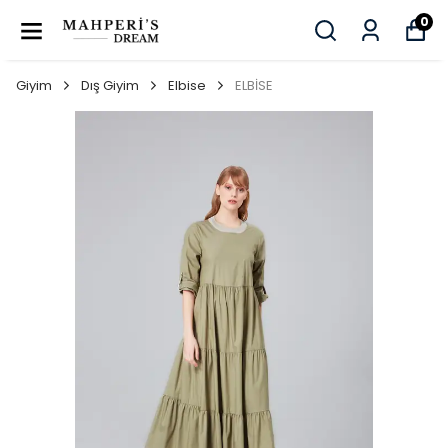
0
Giyim
Dış Giyim
Elbise
ELBİSE