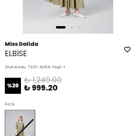
Miss Dalida
ELBİSE
Ürün Kodu
:
T22Y-4054-Yeşil-1
₺ 1,249.00
%
20
₺ 999.20
Renk