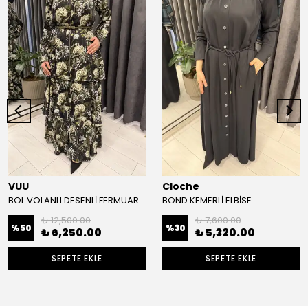
VUU
Cloche
BOL VOLANLI DESENLİ FERMUARLI ELBİSE
BOND KEMERLİ ELBİSE
₺ 12,500.00
₺ 7,600.00
%
50
%
30
₺ 6,250.00
₺ 5,320.00
SEPETE EKLE
SEPETE EKLE