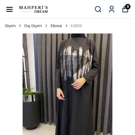
0
Giyim
Dış Giyim
Elbise
ELBİSE