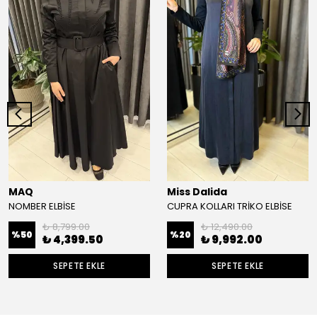
MAQ
Miss Dalida
NOMBER ELBİSE
CUPRA KOLLARI TRİKO ELBİSE
₺ 8,799.00
₺ 12,490.00
%
50
%
20
₺ 4,399.50
₺ 9,992.00
SEPETE EKLE
SEPETE EKLE