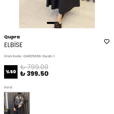
Qupra
ELBİSE
Ürün Kodu
:
QAR25056-Siyah-1
₺ 799.00
%
50
₺ 399.50
Renk