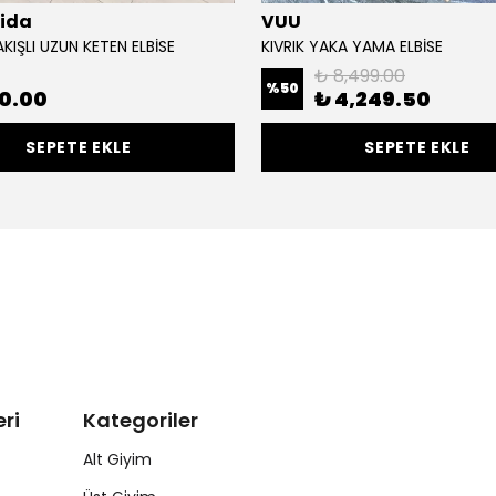
lida
VUU
KIŞLI UZUN KETEN ELBİSE
KIVRIK YAKA YAMA ELBİSE
₺ 8,499.00
%
50
90.00
₺ 4,249.50
SEPETE EKLE
SEPETE EKLE
ri
Kategoriler
Alt Giyim