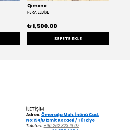
Qimene
Miss 
PERA ELBİSE
FIRFIR
₺ 1,500.00
₺ 16
SEPETE EKLE
İLETİŞİM
Adres:
Ömerağa Mah. İnönü Cad.
No:154/B İzmit Kocaeli / Türkiye
Telefon:
+90 262 323 19 07