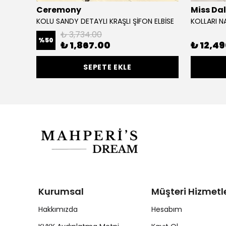
Ceremony
Miss Da
KOLU SANDY DETAYLI KRAŞLI ŞİFON ELBİSE
KOLLARI NA
₺ 3,734.00
%
50
₺ 1,867.00
₺ 12,4
SEPETE EKLE
Kurumsal
Müşteri Hizmetle
Hakkımızda
Hesabım