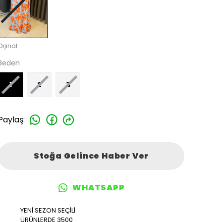
Orjinal
Beden
1
2
3
Paylaş
:
Stoğa Gelince Haber Ver
WHATSAPP
YENİ SEZON SEÇİLİ
ÜRÜNLERDE 3500