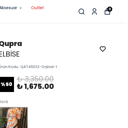
Aksesuar
Outlet
0
Qupra
ELBİSE
Ürün Kodu
:
QAT45012-Orjinal-1
₺ 3,350.00
%
50
₺ 1,675.00
Renk