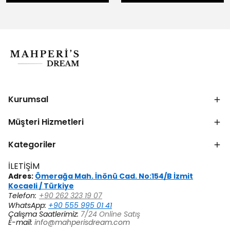
Kurumsal
Müşteri Hizmetleri
Kategoriler
İLETİŞİM
Adres:
Ömerağa Mah. İnönü Cad. No:154/B İzmit
Kocaeli / Türkiye
Telefon:
+90 262 323 19 07
WhatsApp:
+90 555 995 01 41
Çalışma Saatlerimiz:
7/24 Online Satış
E-mail:
info@mahperisdream.com