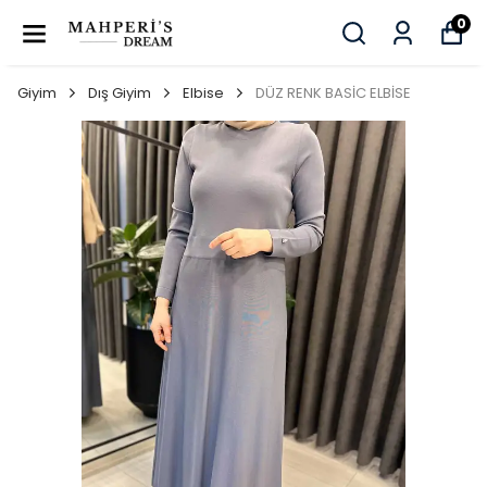
0
Giyim
Dış Giyim
Elbise
DÜZ RENK BASİC ELBİSE