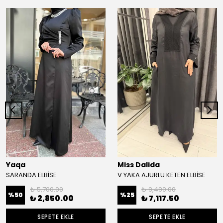
Yaqa
Miss Dalida
SARANDA ELBİSE
V YAKA AJURLU KETEN ELBİSE
₺ 5,700.00
₺ 9,490.00
%
50
%
25
₺ 2,850.00
₺ 7,117.50
SEPETE EKLE
SEPETE EKLE