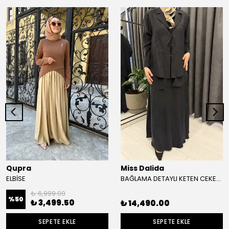
Qupra
Miss Dalida
ELBİSE
BAĞLAMA DETAYLI KETEN CEKET ELBİSE TAKIM
₺ 6,999.00
%
50
₺ 3,499.50
₺ 14,490.00
SEPETE EKLE
SEPETE EKLE