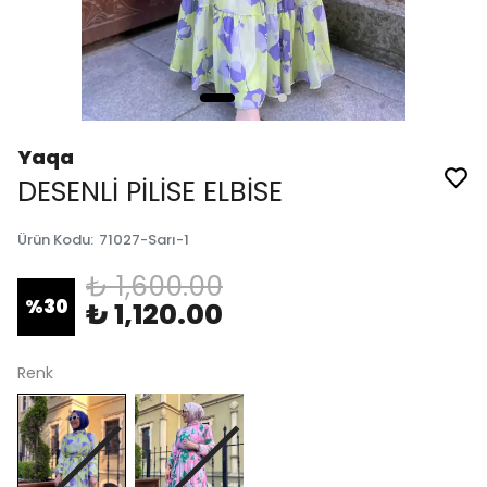
Yaqa
DESENLİ PİLİSE ELBİSE
Ürün Kodu
:
71027-Sarı-1
₺ 1,600.00
%
30
₺ 1,120.00
Renk