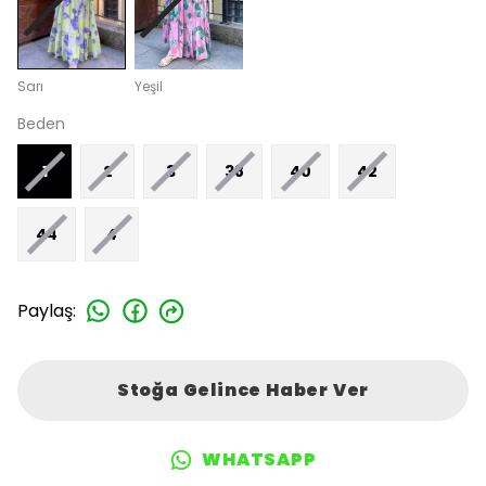
Sarı
Yeşil
Beden
1
2
3
38
40
42
44
4
Paylaş
:
Stoğa Gelince Haber Ver
WHATSAPP