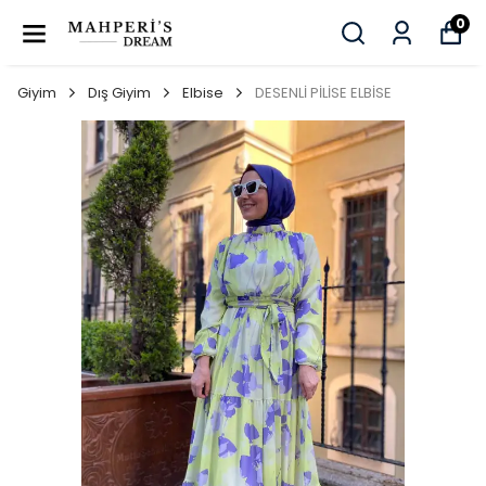
0
Giyim
Dış Giyim
Elbise
DESENLİ PİLİSE ELBİSE