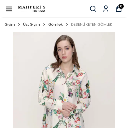
0
Giyim
Üst Giyim
Gömlek
DESENLİ KETEN GÖMLEK