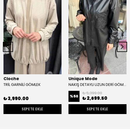
Cloche
Unique Mode
TRİL GARNİLİ GÖMLEK
NAKIŞ DETAYLI UZUN DERİ GÖMLEK
₺ 5,399.00
%
50
₺ 2,699.50
₺ 3,990.00
SEPETE EKLE
SEPETE EKLE