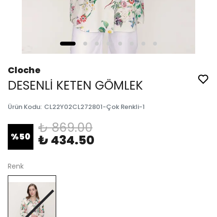
Cloche
DESENLİ KETEN GÖMLEK
Ürün Kodu
:
CL22Y02CL272801-Çok Renkli-1
₺ 869.00
%
50
₺ 434.50
Renk