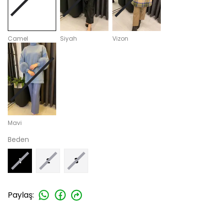
Camel
Siyah
Vizon
Mavi
Beden
1
2
3
Paylaş
: