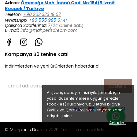
Adres:
Ömerağa Mah. İnönü Cad. No:154/B İzmit
Kocaeli / Türkiye
Telefon:
+90 262 323 19 07
WhatsApp:
+90 555 995 01 41
Çalışma Saatlerimiz:
7/24 Online Satış
E-mail:
info@mahperisdream.com
Kampanya Bültenine Katıl
İndirimlerden ve yeni ürünlerden haberdar ol
Abone ol
Alışveriş deneyiminizi iyileştirmek için
yasal düzenlemelere uygun çerezler
(cookies) kullanıyoruz. Detaylı bilgiye
Gizlilik ve Çerez Politikası
sayfamızdan
erişebilirsiniz.
Anladım
© Mahperi's Dream 2025. Tüm hakkları saklıdır.