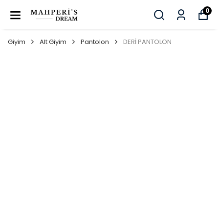
0
Giyim
Alt Giyim
Pantolon
DERİ PANTOLON