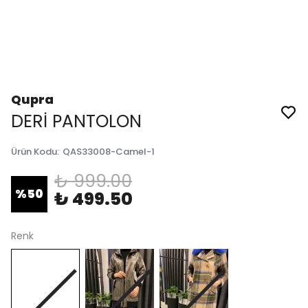
Qupra
DERİ PANTOLON
Ürün Kodu
:
QAS33008-Camel-1
₺ 999.00
%
50
₺ 499.50
Renk