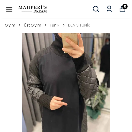
0
Giyim
Üst Giyim
Tunik
DENİS TUNİK