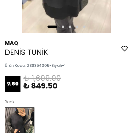
MAQ
DENİS TUNİK
Ürün Kodu
:
23SS54005-Siyah-1
₺ 1,699.00
%
50
₺ 849.50
Renk