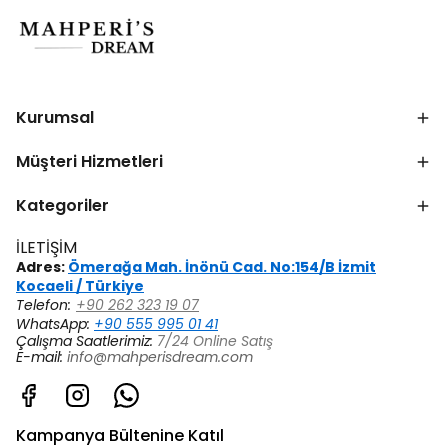
Kurumsal
Müşteri Hizmetleri
Kategoriler
İLETİŞİM
Adres:
Ömerağa Mah. İnönü Cad. No:154/B İzmit
Kocaeli / Türkiye
Telefon:
+90 262 323 19 07
WhatsApp:
+90 555 995 01 41
Çalışma Saatlerimiz:
7/24 Online Satış
E-mail:
info@mahperisdream.com
Kampanya Bültenine Katıl