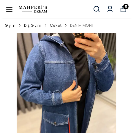
0
Giyim
Dış Giyim
Ceket
DENİM MONT