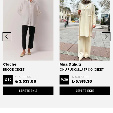
Cloche
Miss Dalida
BRODE CEKET
ÖNÜ PÜSKÜLLÜ TRİKO CEKET
₺ 5,190.00
₺ 9,879.00
%
30
%
30
₺ 3,633.00
₺ 6,915.30
SEPETE EKLE
SEPETE EKLE