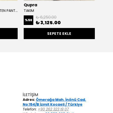
Qupra
MAQ
ÖNÜ ÇIT ÇITLI ALLER DETAYLI KETEN PANTOLONLU TAKIM
TAKIM
PALM T
₺ 6,250.00
%
50
%
50
₺ 3,125.00
SEPETE EKLE
İLETİŞİM
Adres:
Ömerağa Mah. İnönü Cad.
No:154/B İzmit Kocaeli / Türkiye
Telefon:
+90 262 323 19 07