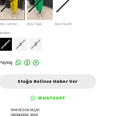
Ekru-Lemon
Ekru-Yeşil
Ekru-Siyah
Beden
1
2
3
Paylaş
:
Stoğa Gelince Haber Ver
WHATSAPP
YENİ SEZON SEÇİLİ
ÜRÜNLERDE 3500