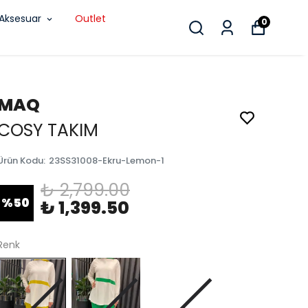
Aksesuar
Outlet
0
MAQ
COSY TAKIM
Ürün Kodu
:
23SS31008-Ekru-Lemon-1
₺ 2,799.00
%
50
₺ 1,399.50
Renk