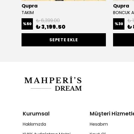
Qupra
Qupra
TAKIM
BONCUK AP
₺ 6,399.00
₺ 
%
50
%
30
₺ 3,199.50
₺ 
SEPETE EKLE
Kurumsal
Müşteri Hizmetle
Hakkımızda
Hesabım