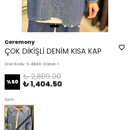
Ceremony
ÇOK DİKİŞLİ DENİM KISA KAP
Ürün Kodu
:
S-4840-Orjinal-1
₺ 2,809.00
%
50
₺ 1,404.50
Renk