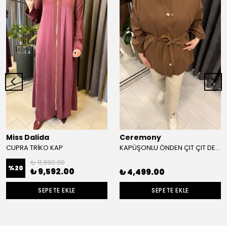
Miss Dalida
Ceremony
CUPRA TRİKO KAP
KAPÜŞONLU ÖNDEN ÇIT ÇIT DETAYLI PAMUK KISA KAP
₺ 11,990.00
%
20
₺ 9,592.00
₺ 4,499.00
SEPETE EKLE
SEPETE EKLE