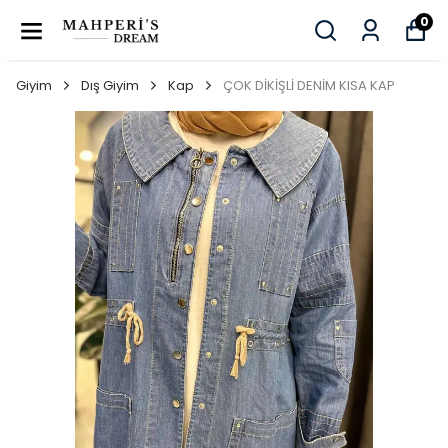
0
Giyim
Dış Giyim
Kap
ÇOK DİKİŞLİ DENİM KISA KAP