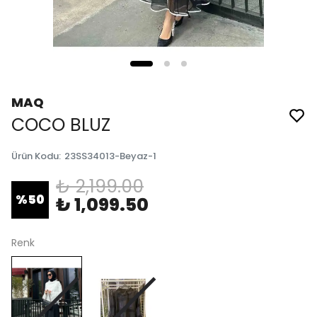
MAQ
COCO BLUZ
Ürün Kodu
:
23SS34013-Beyaz-1
₺ 2,199.00
%
50
₺ 1,099.50
Renk