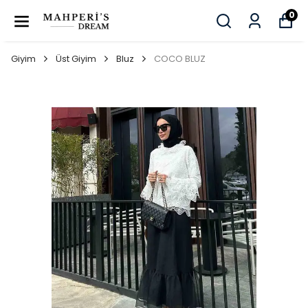
0
Giyim
Üst Giyim
Bluz
COCO BLUZ