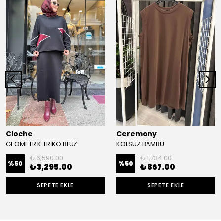
Cloche
Ceremony
GEOMETRİK TRİKO BLUZ
KOLSUZ BAMBU
₺ 6,590.00
₺ 1,734.00
%
50
%
50
₺ 3,295.00
₺ 867.00
SEPETE EKLE
SEPETE EKLE