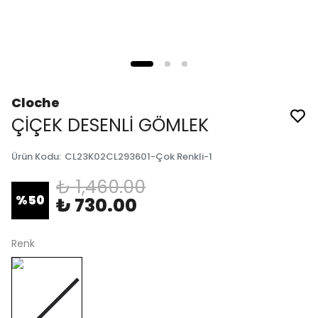
Cloche
ÇİÇEK DESENLİ GÖMLEK
Ürün Kodu
:
CL23K02CL293601-Çok Renkli-1
₺ 1,460.00
%
50
₺ 730.00
Renk