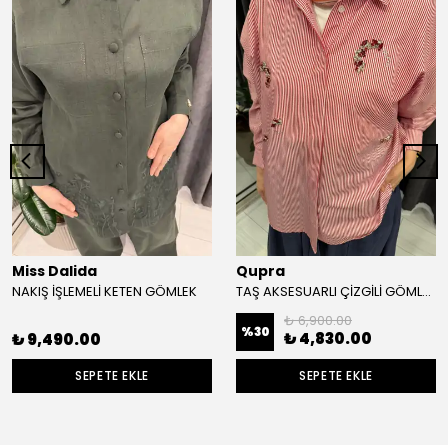
Miss Dalida
Qupra
NAKIŞ İŞLEMELİ KETEN GÖMLEK
TAŞ AKSESUARLI ÇİZGİLİ GÖMLEK
₺ 6,900.00
%
30
₺ 4,830.00
₺ 9,490.00
SEPETE EKLE
SEPETE EKLE