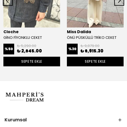
Cloche
Miss Dalida
GİNO FİYONKLU CEKET
ÖNÜ PÜSKÜLLÜ TRİKO CEKET
₺ 5,290.00
₺ 9,879.00
%
50
%
30
₺ 2,645.00
₺ 6,915.30
SEPETE EKLE
SEPETE EKLE
Kurumsal