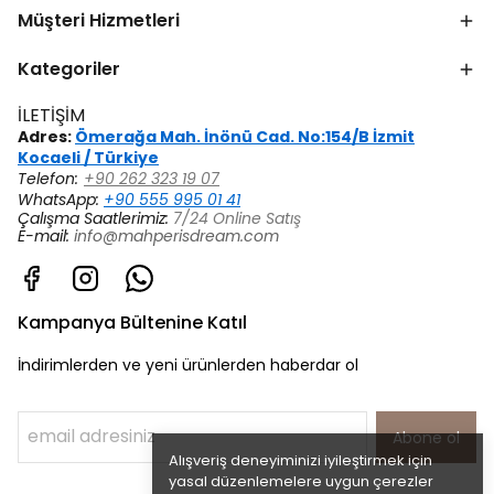
Müşteri Hizmetleri
Kategoriler
İLETİŞİM
Adres:
Ömerağa Mah. İnönü Cad. No:154/B İzmit
Kocaeli / Türkiye
Telefon:
+90 262 323 19 07
WhatsApp:
+90 555 995 01 41
Çalışma Saatlerimiz:
7/24 Online Satış
E-mail:
info@mahperisdream.com
Kampanya Bültenine Katıl
İndirimlerden ve yeni ürünlerden haberdar ol
Abone ol
Alışveriş deneyiminizi iyileştirmek için
yasal düzenlemelere uygun çerezler