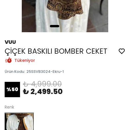
VUU
ÇİÇEK BASKILI BOMBER CEKET
Tükeniyor
Ürün Kodu
:
25SSVB3024-Ekru-1
₺ 4,999.00
%
50
₺ 2,499.50
Renk