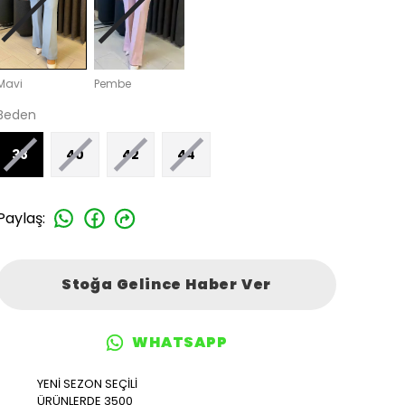
Mavi
Pembe
Beden
38
40
42
44
Paylaş
:
Stoğa Gelince Haber Ver
WHATSAPP
YENİ SEZON SEÇİLİ
ÜRÜNLERDE 3500