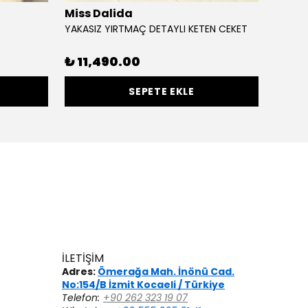
Miss Dalida
OMEL
YAKASIZ YIRTMAÇ DETAYLI KETEN CEKET
KETEN 
%
50
₺ 11,490.00
SEPETE EKLE
İLETİŞİM
Adres:
Ömerağa Mah. İnönü Cad.
No:154/B İzmit Kocaeli / Türkiye
Telefon:
+90 262 323 19 07