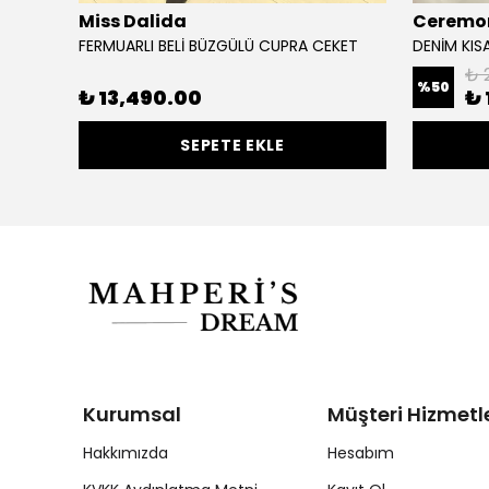
Miss Dalida
Ceremo
FERMUARLI BELİ BÜZGÜLÜ CUPRA CEKET
DENİM KIS
₺ 
%
50
₺ 13,490.00
₺ 
SEPETE EKLE
Kurumsal
Müşteri Hizmetle
Hakkımızda
Hesabım