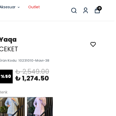
Aksesuar
Outlet
0
Yaqa
CEKET
Ürün Kodu
:
10231010-Mavi-38
₺ 2,549.00
%
50
₺ 1,274.50
Renk