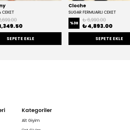
ny
Cloche
A CEKET
SUGAR FERMUARLI CEKET
2,699.00
₺ 6,990.00
%
30
1,349.50
₺ 4,893.00
SEPETE EKLE
SEPETE EKLE
ri
Kategoriler
Alt Giyim