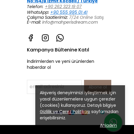
No:154/B İzmit Kocaeli / Türkiye
Telefon:
+90 262 323 19 07
WhatsApp:
+90 555 995 01 41
Çalışma Saatlerimiz:
7/24 Online Satış
E-mail:
info@mahperisdream.com
Kampanya Bültenine Katıl
İndirimlerden ve yeni ürünlerden
haberdar ol
Abone ol
Alışveriş deneyiminizi iyileştirmek için
yasal düzenlemelere uygun çerezler
(cookies) kullanıyoruz. Detaylı bilgiye
Gizlilik ve Çerez Politikası
sayfamızdan
erişebilirsiniz.
Anladım