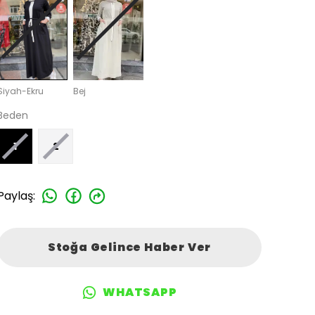
Siyah-Ekru
Bej
Beden
1
2
Paylaş
:
Stoğa Gelince Haber Ver
WHATSAPP