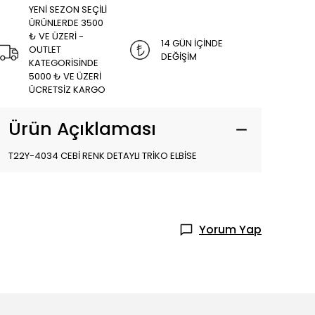
YENİ SEZON SEÇİLİ
ÜRÜNLERDE 3500
₺ VE ÜZERİ -
14 GÜN İÇİNDE
OUTLET
DEĞİŞİM
KATEGORİSİNDE
5000 ₺ VE ÜZERİ
ÜCRETSİZ KARGO
Ürün Açıklaması
T22Y-4034 CEBİ RENK DETAYLI TRİKO ELBİSE
Yorum Yap