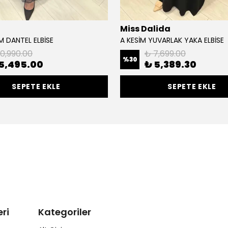
Miss Dalida
M DANTEL ELBİSE
A KESİM YUVARLAK YAKA ELBİSE
10,990.00
₺ 7,699.00
%
30
5,495.00
₺ 5,389.30
SEPETE EKLE
SEPETE EKLE
ri
Kategoriler