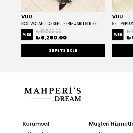
VUU
VUU
BOL VOLANLI DESENLİ FERMUARLI ELBİSE
BELİ PEPLU
₺ 12,500.00
₺ 
%
50
%
50
₺ 6,250.00
₺ 
SEPETE EKLE
Kurumsal
Müşteri Hizmetle