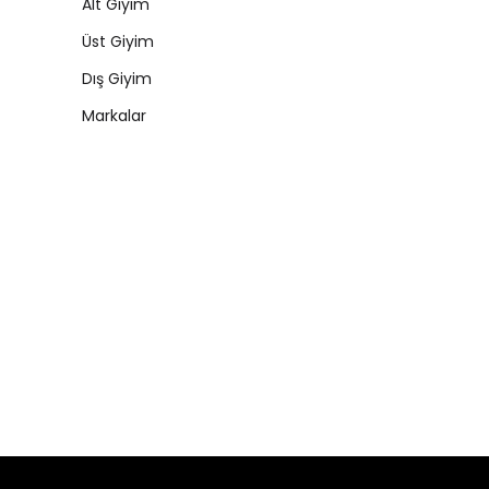
Alt Giyim
Üst Giyim
Dış Giyim
Markalar