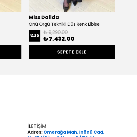
Miss Dalida
Qupr
Önü Örgü Teknikli Düz Renk Elbise
MASUDA
₺ 9,290.00
%
20
%
50
₺ 7,432.00
SEPETE EKLE
İLETİŞİM
Adres:
Ömerağa Mah. İnönü Cad.