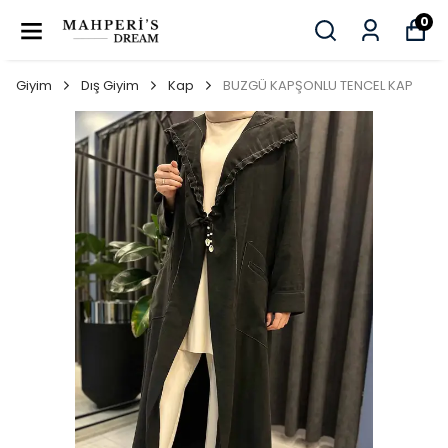
0
Giyim
Dış Giyim
Kap
BUZGÜ KAPŞONLU TENCEL KAP