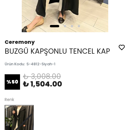
Ceremony
BUZGÜ KAPŞONLU TENCEL KAP
Ürün Kodu
:
S-4812-Siyah-1
₺ 3,008.00
%
50
₺ 1,504.00
Renk