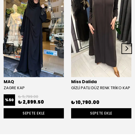
MAQ
Miss Dalida
ZAGRE KAP
GİZLİ PATLI DÜZ RENK TRİKO KAP
₺ 5,799.00
%
50
₺ 2,899.50
₺ 10,790.00
SEPETE EKLE
SEPETE EKLE