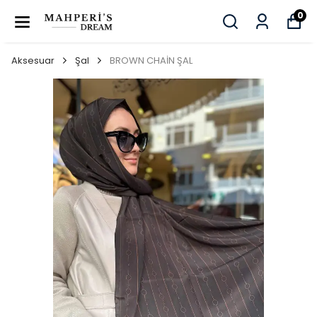
0
Aksesuar
Şal
BROWN CHAİN ŞAL