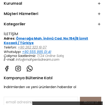
Kurumsal
Müşteri Hizmetleri
Kategoriler
İLETİŞİM
Adres:
Ömerağa Mah. İnönü Cad. No:154/B İzmit
Kocaeli / Türkiye
Telefon:
+90 262 323 19 07
WhatsApp:
+90 555 995 01 41
Çalışma Saatlerimiz:
7/24 Online Satış
E-mail:
info@mahperisdream.com
Kampanya Bültenine Katıl
İndirimlerden ve yeni ürünlerden haberdar ol
Abone ol