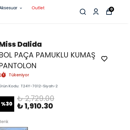
Aksesuar
Outlet
0
Miss Dalida
BOL PAÇA PAMUKLU KUMAŞ
PANTOLON
Tükeniyor
Ürün Kodu
:
T24Y-7012-Siyah-2
₺ 2,729.00
%
30
₺ 1,910.30
Renk