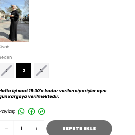
Siyah
Beden
1
2
3
Hafta içi saat 15:00'a kadar verilen siparişler aynı
gün kargoya verilmektedir.
Paylaş
:
SEPETE EKLE