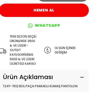
HEMEN AL
WHATSAPP
YENİ SEZON SEÇİLİ
ÜRÜNLERDE 3500
₺ VE ÜZERİ -
14 GÜN İÇİNDE
OUTLET
DEĞİŞİM
KATEGORİSİNDE
5000 ₺ VE ÜZERİ
ÜCRETSİZ KARGO
Ürün Açıklaması
T24Y-7012 BOL PAÇA PAMUKLU KUMAŞ PANTOLON