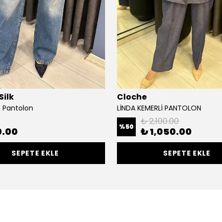
Silk
Cloche
n Pantolon
LİNDA KEMERLİ PANTOLON
₺ 2,100.00
%
50
0.00
₺ 1,050.00
SEPETE EKLE
SEPETE EKLE