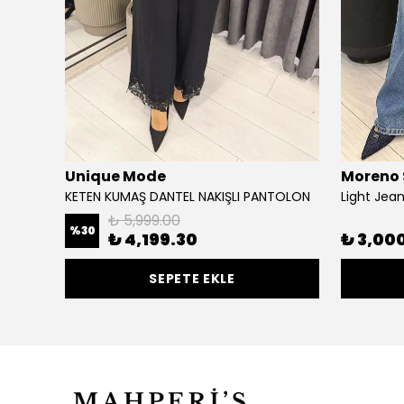
Unique Mode
Moreno 
KETEN KUMAŞ DANTEL NAKIŞLI PANTOLON
Light Jea
₺ 5,999.00
%
30
₺ 4,199.30
₺ 3,00
SEPETE EKLE