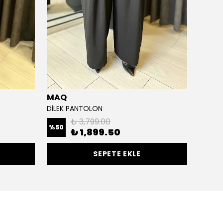
MAQ
Cloc
DİLEK PANTOLON
NOVA 
₺ 3,799.00
%
50
%
50
₺ 1,899.50
SEPETE EKLE