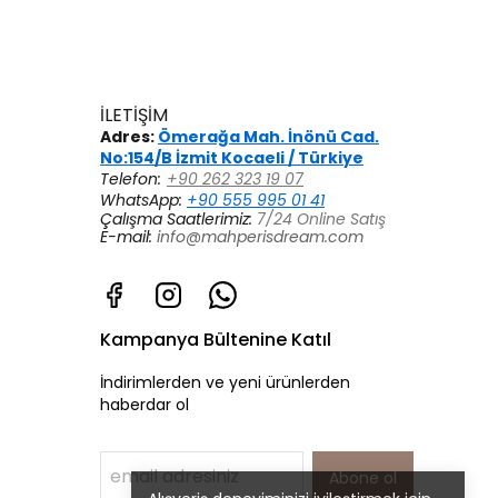
İLETİŞİM
Adres:
Ömerağa Mah. İnönü Cad.
No:154/B İzmit Kocaeli / Türkiye
Telefon:
+90 262 323 19 07
WhatsApp:
+90 555 995 01 41
Çalışma Saatlerimiz:
7/24 Online Satış
E-mail:
info@mahperisdream.com
Kampanya Bültenine Katıl
İndirimlerden ve yeni ürünlerden
haberdar ol
Abone ol