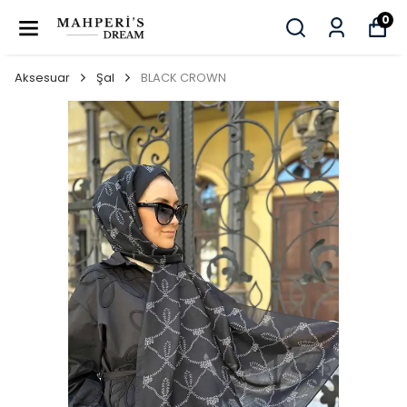
0
Aksesuar
Şal
BLACK CROWN