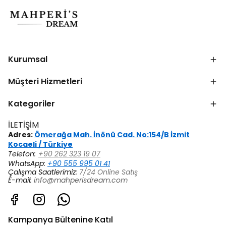
Kurumsal
Müşteri Hizmetleri
Kategoriler
İLETİŞİM
Adres:
Ömerağa Mah. İnönü Cad. No:154/B İzmit
Kocaeli / Türkiye
Telefon:
+90 262 323 19 07
WhatsApp:
+90 555 995 01 41
Çalışma Saatlerimiz:
7/24 Online Satış
E-mail:
info@mahperisdream.com
Kampanya Bültenine Katıl