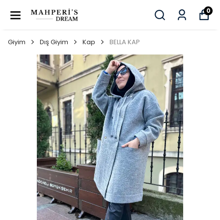
0
Giyim
Dış Giyim
Kap
BELLA KAP