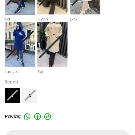
Gri
Siyah
Ekru
Lacivert
Bej
Beden
1
2
Paylaş
: