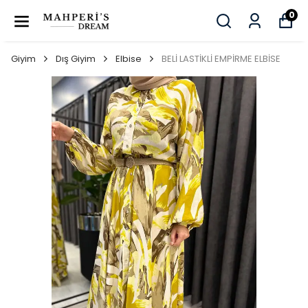
0
Giyim
Dış Giyim
Elbise
BELİ LASTİKLİ EMPİRME ELBİSE