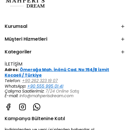
Kurumsal
Müşteri Hizmetleri
Kategoriler
İLETİŞİM
Adres:
Ömerağa Mah. İnönü Cad. No:154/B İzmit
Kocaeli / Türkiye
Telefon:
+90 262 323 19 07
WhatsApp:
+90 555 995 01 41
Çalışma Saatlerimiz:
7/24 Online Satış
E-mail:
info@mahperisdream.com
Kampanya Bültenine Katıl
İndirimlerden ve yeni ürünlerden haberdar ol