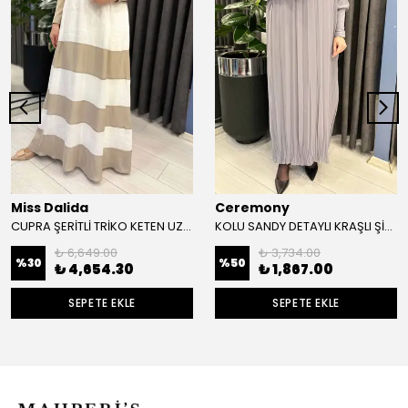
Miss Dalida
Ceremony
CUPRA ŞERİTLİ TRİKO KETEN UZUN ELBİSE
KOLU SANDY DETAYLI KRAŞLI ŞİFON ELBİSE
₺ 6,649.00
₺ 3,734.00
%
30
%
50
₺ 4,654.30
₺ 1,867.00
SEPETE EKLE
SEPETE EKLE