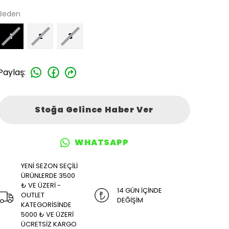
Beden
1
2
3
Paylaş
:
Stoğa Gelince Haber Ver
WHATSAPP
YENİ SEZON SEÇİLİ
ÜRÜNLERDE 3500
₺ VE ÜZERİ -
14 GÜN İÇİNDE
OUTLET
DEĞİŞİM
KATEGORİSİNDE
5000 ₺ VE ÜZERİ
ÜCRETSİZ KARGO