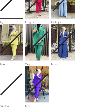
Siyah
Fuşya
İndigo
Sarı
Yeşil
Mavi
Pembe
Mor