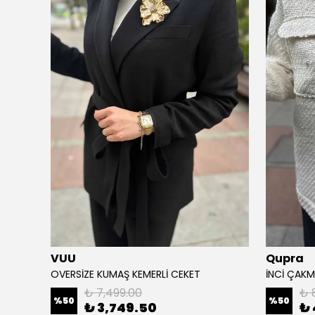
VUU
Qupra
N CEKET
OVERSİZE KUMAŞ KEMERLİ CEKET
İNCİ ÇAKM
₺ 7,499.00
₺ 
%
50
%
50
₺ 3,749.50
₺ 