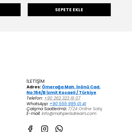
SEPETE EKLE
İLETİŞİM
Adres:
Ömerağa Mah. İnönü Cad.
No:154/B İzmit Kocaeli / Türkiye
Telefon:
+90 262 323 19 07
WhatsApp:
+90 555 995 01 41
Çalışma Saatlerimiz:
7/24 Online Satış
E-mail:
info@mahperisdream.com