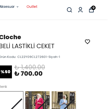
Aksesuar
Outlet
0
Cloche
BELİ LASTİKLİ CEKET
Ürün Kodu
:
CL22Y09CL272601-Siyah-1
₺ 1,400.00
%
50
₺ 700.00
Renk