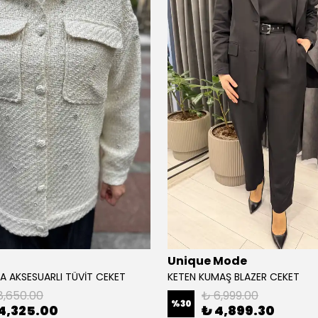
Unique Mode
A AKSESUARLI TÜVİT CEKET
KETEN KUMAŞ BLAZER CEKET
8,650.00
₺ 6,999.00
%
30
4,325.00
₺ 4,899.30