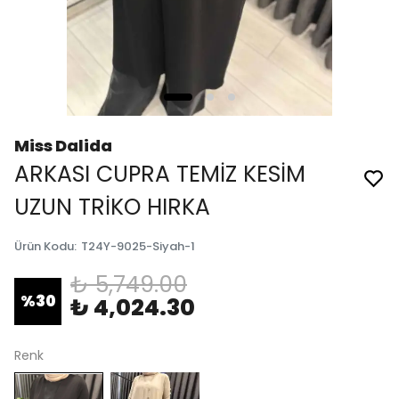
Miss Dalida
ARKASI CUPRA TEMİZ KESİM
UZUN TRİKO HIRKA
Ürün Kodu
:
T24Y-9025-Siyah-1
₺ 5,749.00
%
30
₺ 4,024.30
Renk