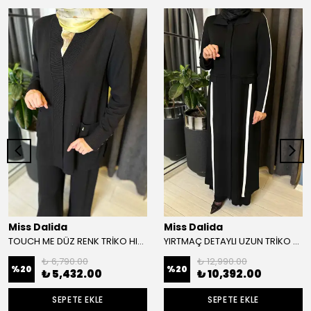
Miss Dalida
Miss Dalida
TOUCH ME DÜZ RENK TRİKO HIRKA
YIRTMAÇ DETAYLI UZUN TRİKO HIRKA
₺ 6,790.00
₺ 12,990.00
%
20
%
20
₺ 5,432.00
₺ 10,392.00
SEPETE EKLE
SEPETE EKLE