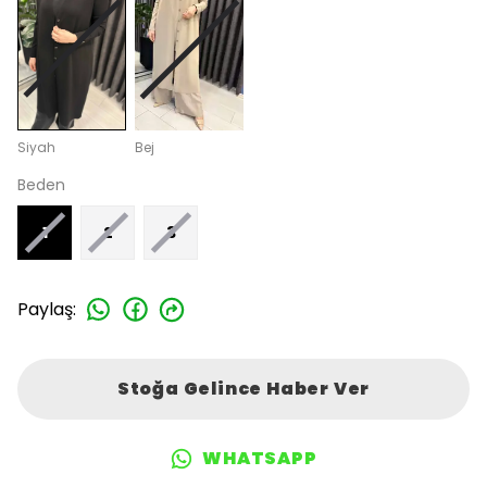
Siyah
Bej
Beden
1
2
3
Paylaş
:
Stoğa Gelince Haber Ver
WHATSAPP