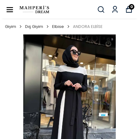
0
Giyim
Dış Giyim
Elbise
ANDORA ELBİSE