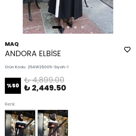
MAQ
ANDORA ELBİSE
Ürün Kodu
:
25AW25005-Siyah-1
₺ 4,899.00
%
50
₺ 2,449.50
Renk