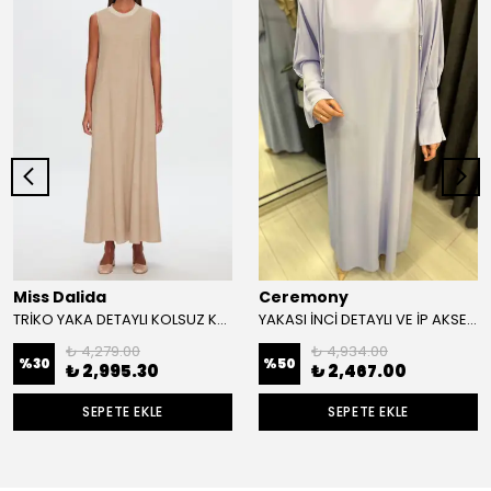
Miss Dalida
Ceremony
TRİKO YAKA DETAYLI KOLSUZ KETEN ELBİSE
YAKASI İNCİ DETAYLI VE İP AKSESUARLI KOLLARI ÜÇ FİLE DİKİŞLİ VİEN ELBİSE
₺ 4,279.00
₺ 4,934.00
%
30
%
50
₺ 2,995.30
₺ 2,467.00
SEPETE EKLE
SEPETE EKLE