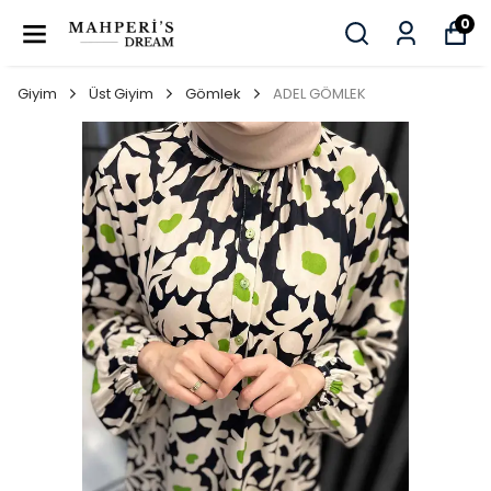
0
Giyim
Üst Giyim
Gömlek
ADEL GÖMLEK