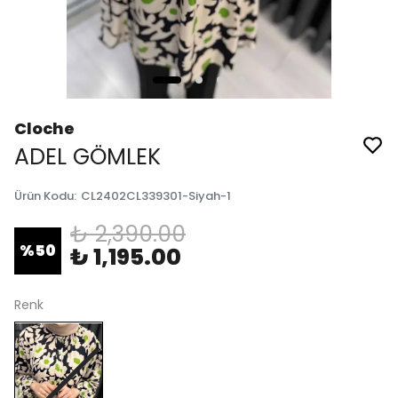
Cloche
ADEL GÖMLEK
Ürün Kodu
:
CL2402CL339301-Siyah-1
₺ 2,390.00
%
50
₺ 1,195.00
Renk