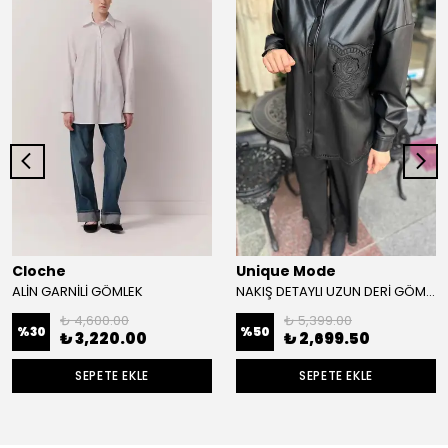
Cloche
Unique Mode
ALİN GARNİLİ GÖMLEK
NAKIŞ DETAYLI UZUN DERİ GÖMLEK
₺ 4,600.00
₺ 5,399.00
%
30
%
50
₺ 3,220.00
₺ 2,699.50
SEPETE EKLE
SEPETE EKLE