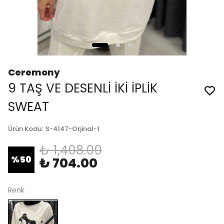
Ceremony
9 TAŞ VE DESENLİ İKİ İPLİK
SWEAT
Ürün Kodu
:
S-4147-Orjinal-1
₺ 1,408.00
%
50
₺ 704.00
Renk