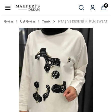
0
Giyim
Üst Giyim
Tunik
9 TAŞ VE DESENLİ İKİ İPLİK SWEAT