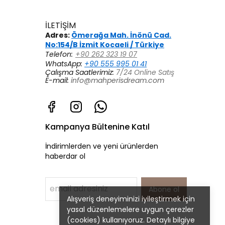
İLETİŞİM
Adres:
Ömerağa Mah. İnönü Cad.
No:154/B İzmit Kocaeli / Türkiye
Telefon:
+90 262 323 19 07
WhatsApp:
+90 555 995 01 41
Çalışma Saatlerimiz:
7/24 Online Satış
E-mail:
info@mahperisdream.com
Kampanya Bültenine Katıl
İndirimlerden ve yeni ürünlerden
haberdar ol
Abone ol
Alışveriş deneyiminizi iyileştirmek için
yasal düzenlemelere uygun çerezler
(cookies) kullanıyoruz. Detaylı bilgiye