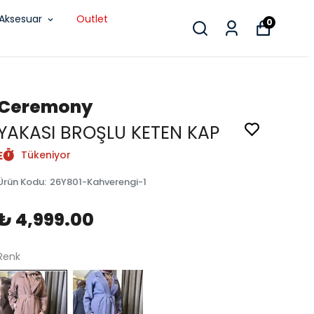
Aksesuar
Outlet
0
Ceremony
YAKASI BROŞLU KETEN KAP
Tükeniyor
Ürün Kodu
:
26Y801-Kahverengi-1
₺ 4,999.00
Renk