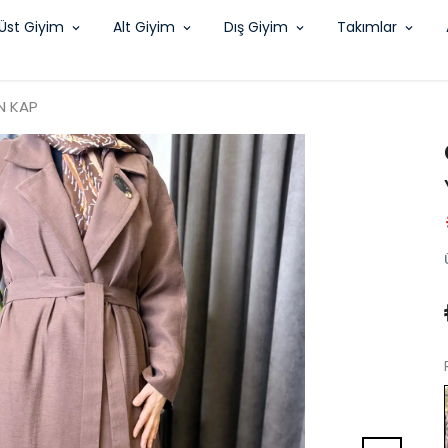
Üst Giyim
Alt Giyim
Dış Giyim
Takımlar
N KAP