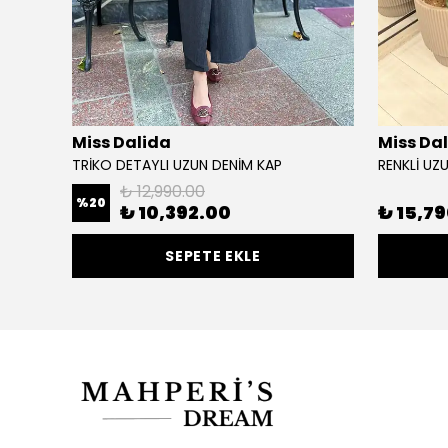
Miss Dalida
Miss Da
KAPÜŞONLU ÖNDEN ÇIT ÇIT DETAYLI PAMUK KISA KAP
TRİKO DETAYLI UZUN DENİM KAP
RENKLİ UZ
₺ 12,990.00
%
20
₺ 10,392.00
₺ 15,7
SEPETE EKLE