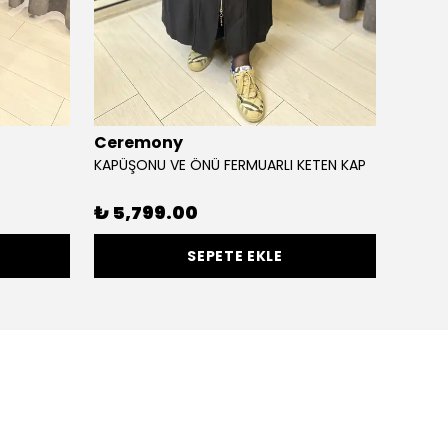
Ceremony
Miss 
KAPÜŞONU VE ÖNÜ FERMUARLI KETEN KAP
GİZLİ 
₺ 5,799.00
₺ 10
SEPETE EKLE