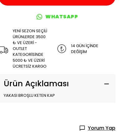
WHATSAPP
YENİ SEZON SEÇİLİ
ÜRÜNLERDE 3500
₺ VE ÜZERİ -
14 GÜN İÇİNDE
OUTLET
DEĞİŞİM
KATEGORİSİNDE
5000 ₺ VE ÜZERİ
ÜCRETSİZ KARGO
Ürün Açıklaması
YAKASI BROŞLU KETEN KAP
Yorum Yap