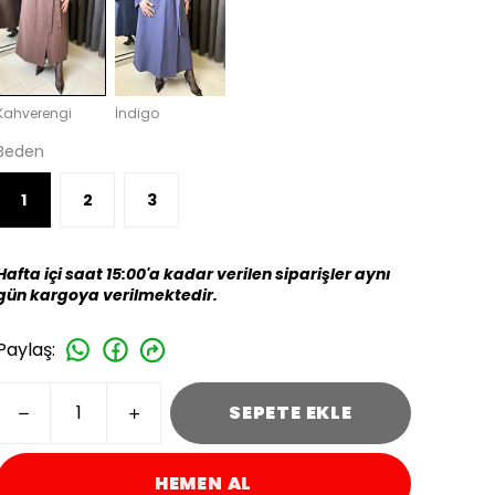
Kahverengi
İndigo
Beden
1
2
3
Hafta içi saat 15:00'a kadar verilen siparişler aynı
gün kargoya verilmektedir.
Paylaş
:
SEPETE EKLE
HEMEN AL