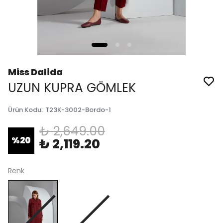
Miss Dalida
UZUN KUPRA GÖMLEK
Ürün Kodu
:
T23K-3002-Bordo-1
₺ 2,649.00
%
20
₺ 2,119.20
Renk