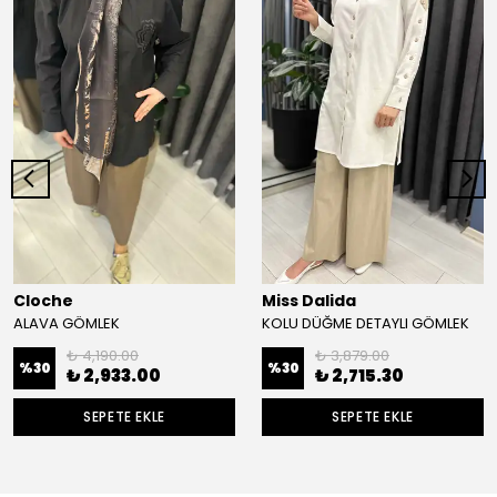
Cloche
Miss Dalida
ALAVA GÖMLEK
KOLU DÜĞME DETAYLI GÖMLEK
₺ 4,190.00
₺ 3,879.00
%
30
%
30
₺ 2,933.00
₺ 2,715.30
SEPETE EKLE
SEPETE EKLE