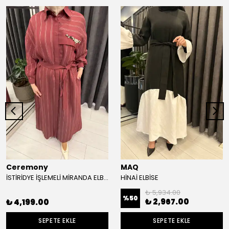
Ceremony
MAQ
İSTİRİDYE İŞLEMELİ MİRANDA ELBİSE
HİNAİ ELBİSE
₺ 5,934.00
%
50
₺ 2,967.00
₺ 4,199.00
SEPETE EKLE
SEPETE EKLE