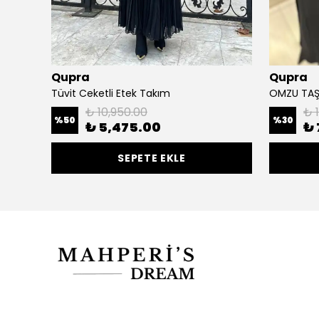
Qupra
Qupra
Tüvit Ceketli Etek Takım
OMZU TAŞ 
₺ 10,950.00
₺ 
%
50
%
30
₺ 5,475.00
₺ 
SEPETE EKLE