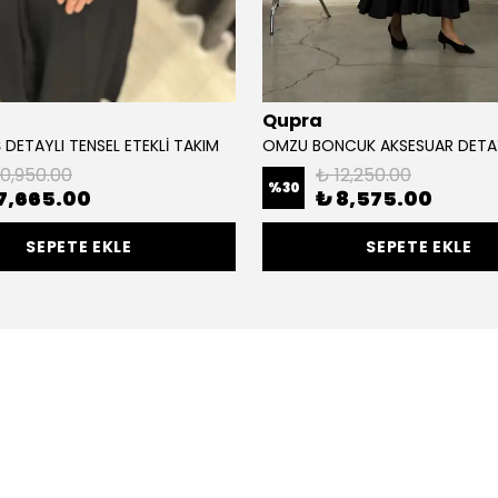
Qupra
DETAYLI TENSEL ETEKLİ TAKIM
10,950.00
₺ 12,250.00
%
30
7,665.00
₺ 8,575.00
SEPETE EKLE
SEPETE EKLE