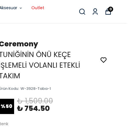
Aksesuar
Outlet
0
Ceremony
TUNİĞİNİN ÖNÜ KEÇE
İŞLEMELİ VOLANLI ETEKLİ
TAKIM
Ürün Kodu
:
W-3928-Taba-1
₺ 1,509.00
%
50
₺ 754.50
Renk