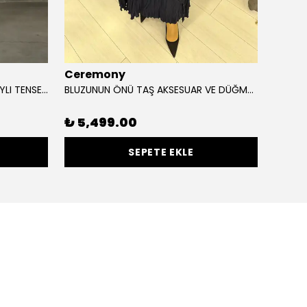
Ceremony
Cloc
OMZU BONCUK AKSESUAR DETAYLI TENSEL ETEKLİ TAKIM
BLUZUNUN ÖNÜ TAŞ AKSESUAR VE DÜĞME DETAYLI ETEĞİ YANDAN DÜĞMELİ CUPRA TAKIM
SUGAR
%
30
₺ 5,499.00
SEPETE EKLE