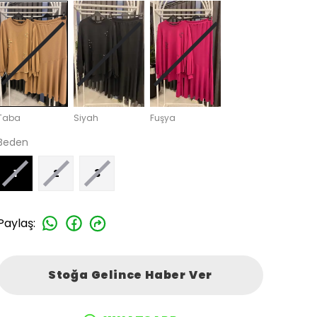
Taba
Siyah
Fuşya
Beden
1
2
3
Paylaş
:
Stoğa Gelince Haber Ver