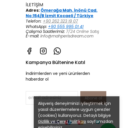
İLETİŞİM
Adres:
Ömerağa Mah. İnönü Cad.
No:154/B İzmit Kocaeli / Türkiye
Telefon:
+90 262 323 19 07
WhatsApp:
+90 555 995 01 41
Çalışma Saatlerimiz:
7/24 Online Satış
E-mail:
info@mahperisdream.com
Kampanya Bültenine Katıl
İndirimlerden ve yeni ürünlerden
haberdar ol
Abone ol
Alışveriş deneyiminizi iyileştirmek için
yasal düzenlemelere uygun çerezler
(cookies) kullanıyoruz. Detaylı bilgiye
Gizlilik ve Çerez Politikası
sayfamızdan
erişebilirsiniz.