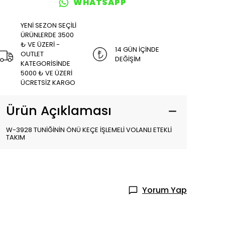
WHATSAPP
YENİ SEZON SEÇİLİ
ÜRÜNLERDE 3500
₺ VE ÜZERİ -
14 GÜN İÇİNDE
OUTLET
DEĞİŞİM
KATEGORİSİNDE
5000 ₺ VE ÜZERİ
ÜCRETSİZ KARGO
Ürün Açıklaması
W-3928 TUNİĞİNİN ÖNÜ KEÇE İŞLEMELİ VOLANLI ETEKLİ
TAKIM
Yorum Yap