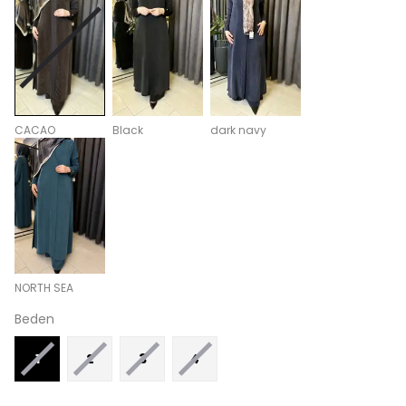
CACAO
Black
dark navy
NORTH SEA
Beden
1
2
3
4