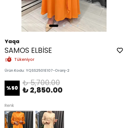
Yaqa
SAMOS ELBİSE
Tükeniyor
Ürün Kodu
:
YQSS2501E107-Oranj-2
₺ 5,700.00
%
50
₺ 2,850.00
Renk