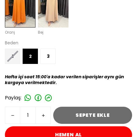
Oranj
Bej
Beden
1
2
3
Hafta içi saat 15:00'a kadar verilen siparişler aynı gün
kargoya verilmektedir.
Paylaş
:
SEPETE EKLE
HEMEN AL