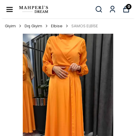
0
Giyim
Dış Giyim
Elbise
SAMOS ELBİSE