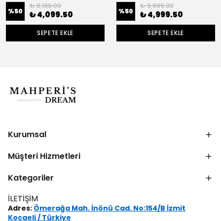
₺ 8,199.00
₺ 9,999.00
%
50
%
50
₺ 4,099.50
₺ 4,999.50
SEPETE EKLE
SEPETE EKLE
Kurumsal
Müşteri Hizmetleri
Kategoriler
İLETİŞİM
Adres:
Ömerağa Mah. İnönü Cad. No:154/B İzmit
Kocaeli / Türkiye