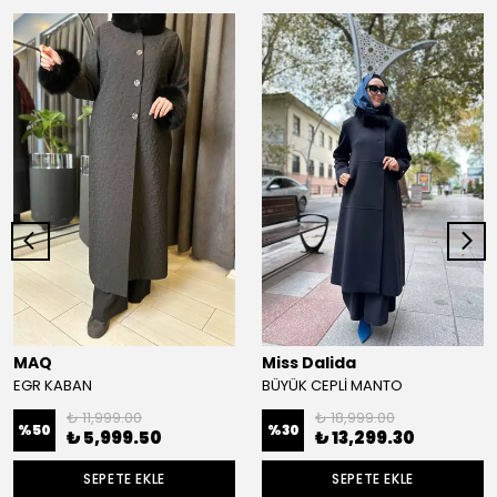
MAQ
Miss Dalida
EGR KABAN
BÜYÜK CEPLİ MANTO
₺ 11,999.00
₺ 18,999.00
%
50
%
30
₺ 5,999.50
₺ 13,299.30
SEPETE EKLE
SEPETE EKLE