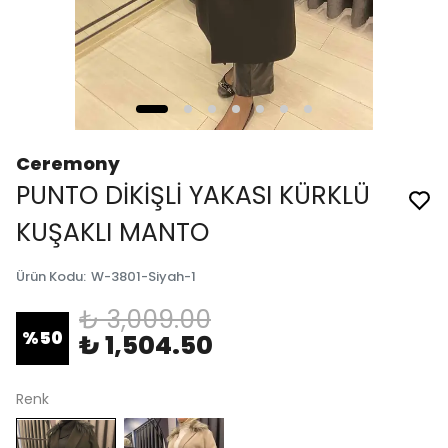
Ceremony
PUNTO DİKİŞLİ YAKASI KÜRKLÜ
KUŞAKLI MANTO
Ürün Kodu
:
W-3801-Siyah-1
₺ 3,009.00
%
50
₺ 1,504.50
Renk