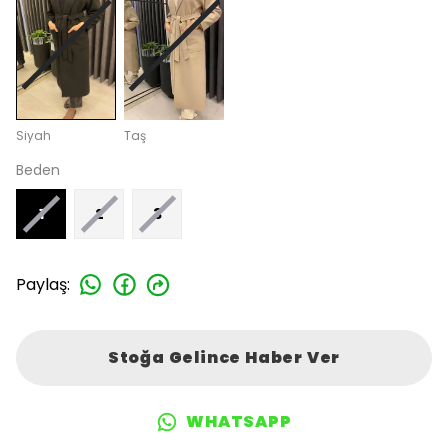
Siyah
Taş
Beden
1
2
3
Paylaş
:
Stoğa Gelince Haber Ver
WHATSAPP