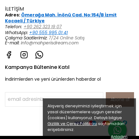
İLETİŞİM
Adres:
Ömerağa Mah. İnönü Cad. No:154/B İzmit
Kocaeli / Türkiye
Telefon:
+90 262 323 19 07
WhatsApp:
+90 555 995 01 41
Çalışma Saatlerimiz:
7/24 Online Satış
E-mail:
info@mahperisdream.com
Kampanya Bültenine Katıl
İndirimlerden ve yeni ürünlerden haberdar ol
Abone ol
Alışveriş deneyiminizi iyileştirmek için
yasal düzenlemelere uygun çerezler
(cookies) kullanıyoruz. Detaylı bilgiye
Gizlilik ve Çerez Politikası
sayfamızdan
erişebilirsiniz.
Anladım