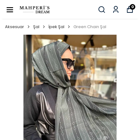
0
Aksesuar
Şal
İpek Şal
Green Chain Şal